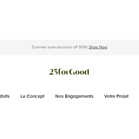
Summer sale discount off 50%!
Shop Now
duits
Le Concept
Nos Engagements
Votre Projet