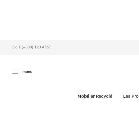
Panneau de gestion des cookies
Call: (+880) 123 4567
menu
Mobilier Recyclé
Les Pro