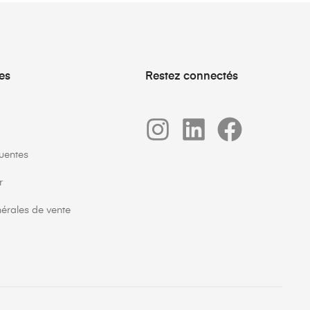
ues
Restez connectés
uentes
r
érales de vente