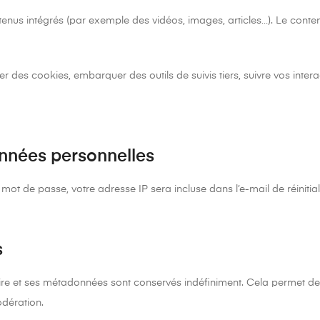
ntenus intégrés (par exemple des vidéos, images, articles…). Le cont
ser des cookies, embarquer des outils de suivis tiers, suivre vos in
données personnelles
mot de passe, votre adresse IP sera incluse dans l’e-mail de réinitial
s
ire et ses métadonnées sont conservés indéfiniment. Cela permet d
odération.