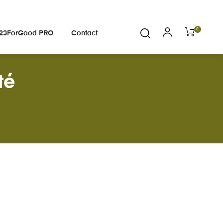
0
23ForGood PRO
Contact
té