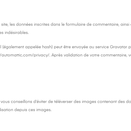
te, les données inscrites dans le formulaire de commentaire, ainsi qu
s indésirables.
(également appelée hash) peut être envoyée au service Gravatar pour 
ps://automattic.com/privacy/. Après validation de votre commentaire, v
us vous conseillons d’éviter de téléverser des images contenant des
lisation depuis ces images.