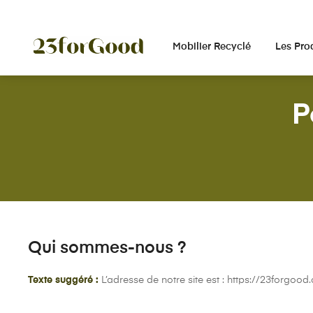
Panneau de gestion des cookies
Mobilier Recyclé
Les Pro
P
Qui sommes-nous ?
Texte suggéré :
L’adresse de notre site est : https://23forgood