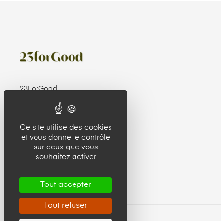
23ForGood
32 rue de Paris
92100 Boulogne Billancourt
Ce site utilise des cookies
et vous donne le contrôle
sur ceux que vous
souhaitez activer
Tout accepter
Tout refuser