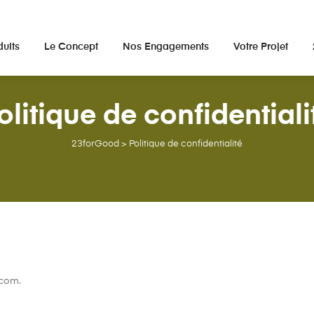
duits
Le Concept
Nos Engagements
Votre Projet
olitique de confidentiali
23forGood
>
Politique de confidentialité
.com.