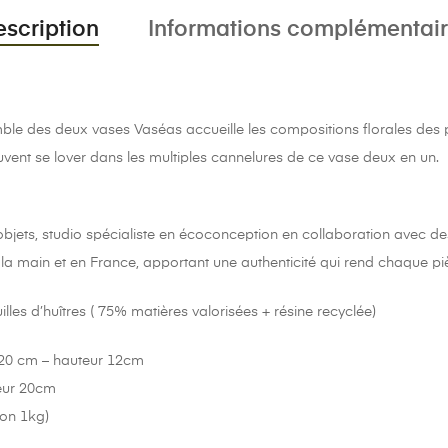
scription
Informations complémentai
emble des deux vases Vaséas accueille les compositions florales des 
euvent se lover dans les multiples cannelures de ce vase deux en un.
bjets, studio spécialiste en écoconception en collaboration avec de
 la main et en France, apportant une authenticité qui rend chaque pi
lles d’huîtres ( 75% matières valorisées + résine recyclée)
 20 cm – hauteur 12cm
eur 20cm
ron 1kg)