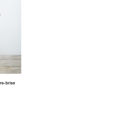
ER
re-brise