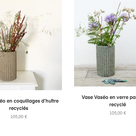
AJOUTER AU PANI
Vase Vaséo en verre pa
AJOUTER AU PANIER
o en coquillages d’huître
recyclé
recyclés
105,00
€
105,00
€