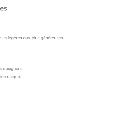
res
plus légères aux plus généreuses.
s designers.
èce unique.