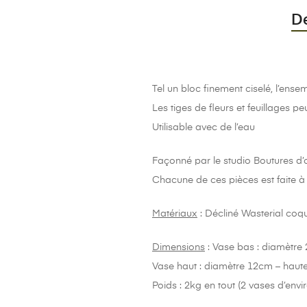
De
Tel un bloc finement ciselé, l’ens
Les tiges de fleurs et feuillages p
Utilisable avec de l’eau
Façonné par le studio Boutures d’o
Chacune de ces pièces est faite à
Matériaux
: Décliné Wasterial coqui
Dimensions
: Vase bas : diamètre
Vase haut : diamètre 12cm – haut
Poids : 2kg en tout (2 vases d’envi