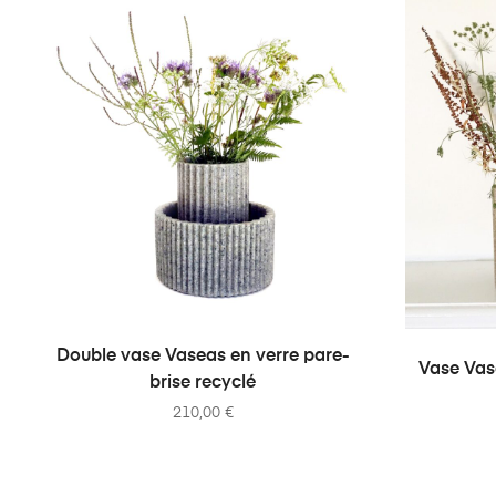
AJOUTER AU PANIER
Double vase Vaseas en verre pare-
Vase Vasé
brise recyclé
210,00
€