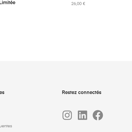
 Limitée
26,00
€
ues
Restez connectés
uentes