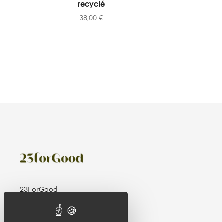
recyclé
38,00
€
23ForGood
32 rue de Paris
92100 Boulogne Billancourt