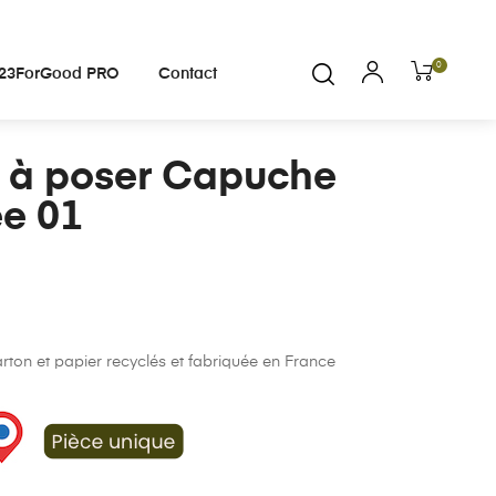
0
23ForGood PRO
Contact
 à poser Capuche
ée 01
ton et papier recyclés et fabriquée en France