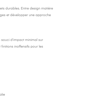
ets durables. Entre design matière
ierges et développer une approche
n souci d’impact minimal sur
initions inoffensifs pour les
alie