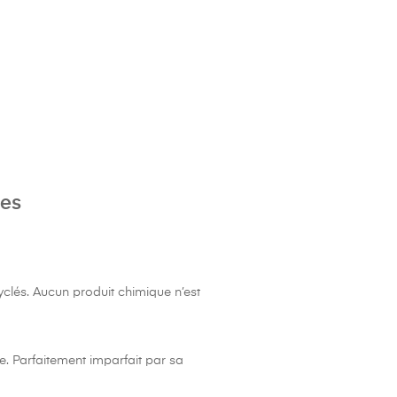
res
clés. Aucun produit chimique n’est
e. Parfaitement imparfait par sa