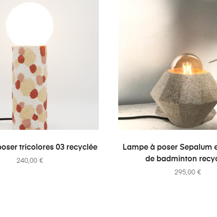
AJOUTER AU PANIER
AJOUTER AU PANI
ser tricolores 03 recyclée
Lampe à poser Sepalum e
de badminton recy
240,00
€
295,00
€