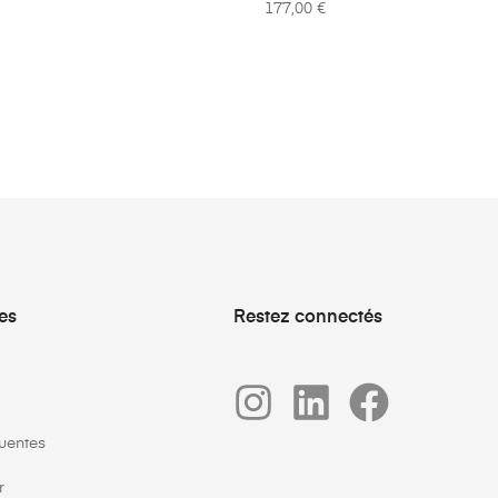
177,00
€
ues
Restez connectés
uentes
r