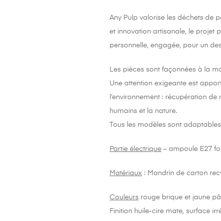
Any Pulp valorise les déchets de p
et innovation artisanale, le proje
personnelle, engagée, pour un desi
Les pièces sont façonnées à la mai
Une attention exigeante est apport
l’environnement : récupération de m
humains et la nature.
Tous les modèles sont adaptables 
Partie électrique
– ampoule E27 four
Matériaux
:
Mandrin de carton recyc
Couleurs
rouge brique et jaune pâl
Finition huile-cire mate, surface ir