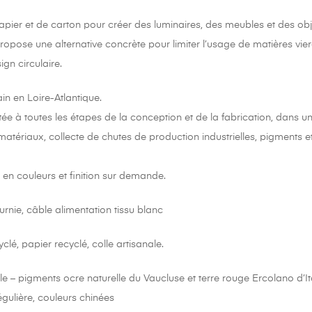
apier et de carton pour créer des luminaires, des meubles et des obj
t propose une alternative concrète pour limiter l’usage de matières v
gn circulaire.
n en Loire-Atlantique.
ée à toutes les étapes de la conception et de la fabrication, dans u
atériaux, collecte de chutes de production industrielles, pigments et f
en couleurs et finition sur demande.
nie, câble alimentation tissu blanc
lé, papier recyclé, colle artisanale.
e – pigments ocre naturelle du Vaucluse et terre rouge Ercolano d’It
régulière, couleurs chinées