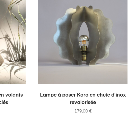
ER
AJOUTER AU PANIER
n volants
Lampe à poser Koro en chute d’inox
clés
revalorisée
179,00
€