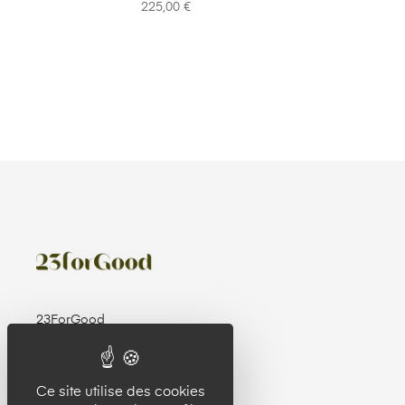
225,00
€
23ForGood
32 rue de Paris
92100 Boulogne Billancourt
Ce site utilise des cookies