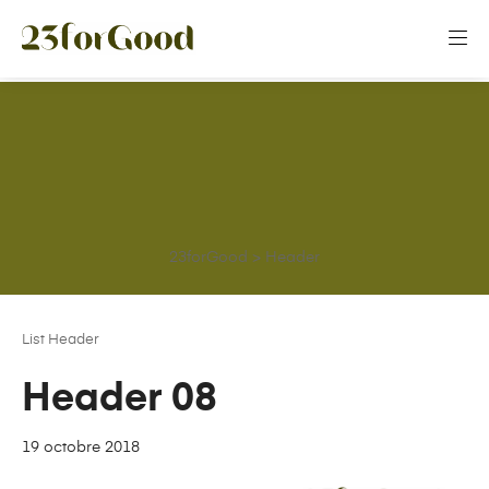
Panneau de gestion des cookies
23forGood
>
Header
List Header
Header 08
19 octobre 2018